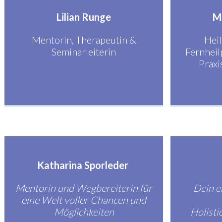
Lilian Runge
M
Mentorin, Therapeutin &
Heil
Seminarleiterin
Fernheil
Prax
Katharina Sporleder
Mentorin und Wegbereiterin für
Dein e
eine Welt voller Chancen und
Möglichkeiten
Holist