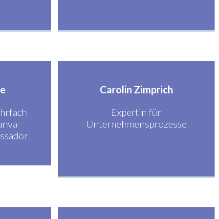
de
Carolin Zimprich
hrfach
Expertin für
anva-
Unternehmensprozesse
assador