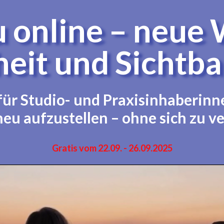
zu online – neue
heit und Sichtba
ür Studio- und Praxisinhaberinnen,
 neu aufzustellen – ohne sich zu v
Gratis vom 22.09. - 26.09.2025