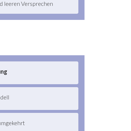
d leeren Versprechen
ung
dell
 umgekehrt