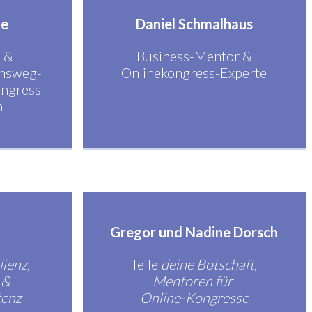
te
Daniel Schmalhaus
 &
Business-Mentor &
onsweg-
Onlinekongress-Experte
ongress-
n
h
Gregor und Nadine Dorsch
lienz,
Teile
deine Botschaft,
 &
Mentoren für
enz
Online-Kongresse