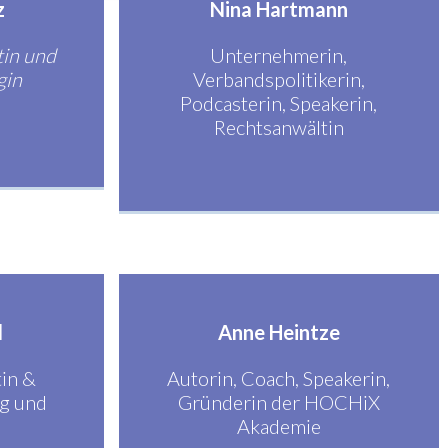
z
Nina Hartmann
tin und
Unternehmerin,
gin
Verbandspolitikerin,
Podcasterin, Speakerin,
Rechtsanwältin
l
Anne Heintze
tin &
Autorin, Coach, Speakerin,
g und
Gründerin der HOCHiX
Akademie