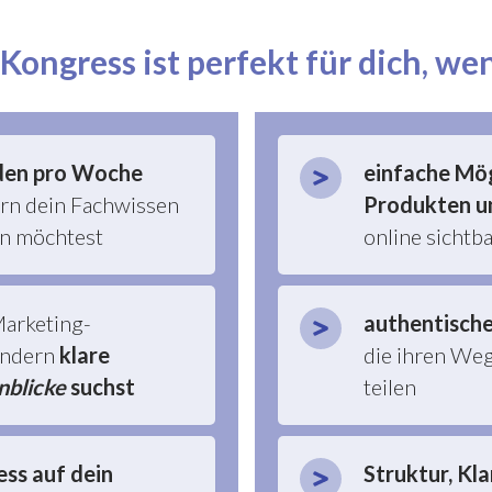
 Kongress ist perfekt für dich, we
nden pro Woche
einfache Mög
rn dein Fachwissen
Produkten u
zen möchtest
online sichtb
Marketing-
a
uthentisch
ondern
klare
die ihren Weg 
nblicke
suchst
teilen
ess auf dein
Struktur, Kl