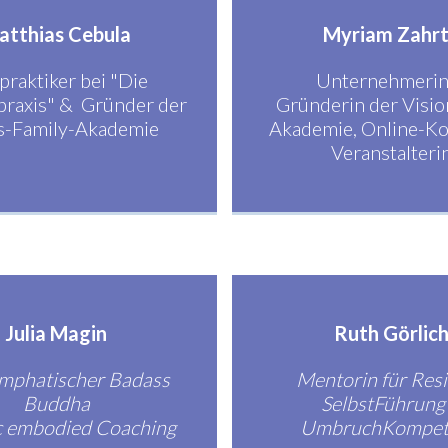
atthias Cebula
Myriam Zahr
praktiker bei "Die
Unternehmerin
praxis" & Gründer der
Gründerin der Visi
is-Family-Akademie
Akademie, Online-K
Veranstalteri
Julia Magin
Ruth Görlic
mphatischer Badass
Mentorin für Resi
Buddha
SelbstFührung
ic embodied Coaching
UmbruchKompet